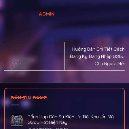
ADMIN
Hướng Dẫn Chi Tiết Cách
Đăng Ký Đăng Nhập G365
Cho Người Mới
BẢN TIN GAME
Tổng Hợp Các Sự Kiện Ưu Đãi Khuyến Mãi
G365 Hot Hiện Nay
Chức năng bình luận bị tắt
ở