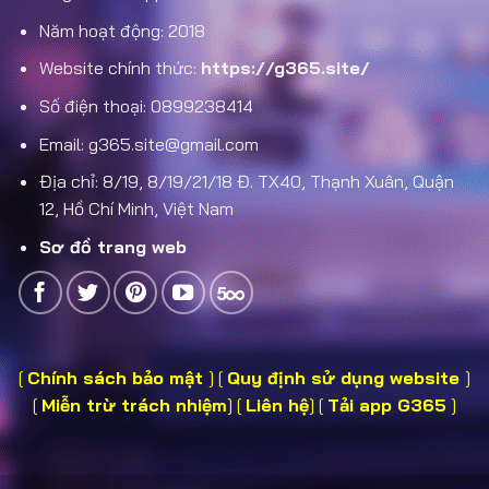
Năm hoạt động: 2018
Website chính thức:
https://g365.site/
Số điện thoại: 0899238414
Email:
g365.site@gmail.com
Địa chỉ: 8/19, 8/19/21/18 Đ. TX40, Thạnh Xuân, Quận
12, Hồ Chí Minh, Việt Nam
Sơ đồ trang web
[
Chính sách bảo mật
] [
Quy định sử dụng website
]
[
Miễn trừ trách nhiệm
] [
Liên hệ
] [
Tải app G365
]