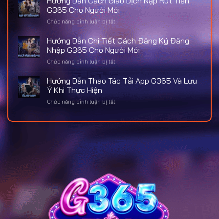
Hướng Dẫn Cách Giao Dịch Nạp Rút Tiền
Cùng
Hành
Lên
G365 Cho Người Mới
G365
Trình
Miền
Chức năng bình luận bị tắt
ở
Săn
Nam
Hướng
Thưởng
Tại
Dẫn
Hướng Dẫn Chi Tiết Cách Đăng Ký Đăng
Jackpot
G365
Cách
Tại
Nhập G365 Cho Người Mới
Giao
Nổ
Chức năng bình luận bị tắt
ở
Dịch
Hũ
Hướng
Nạp
Thủy
Dẫn
Hướng Dẫn Thao Tác Tải App G365 Và Lưu
Rút
Cung
Chi
Tiền
Ý Khi Thực Hiện
G365
Tiết
G365
Chức năng bình luận bị tắt
ở
Cách
Cho
Hướng
Đăng
Người
Dẫn
Ký
Mới
Thao
Đăng
Tác
Nhập
Tải
G365
App
Cho
G365
Người
Và
Mới
Lưu
Ý
Khi
Thực
Hiện