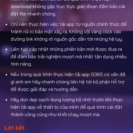
download không gặp trục trực gián đoạn đảm bảo cài
đặt file nhanh chóng.
Chỉ nên thực hiện việc tải app từ nguồn chính thức để
tránh rủi ro bảo mật xảy ra. Không vội vàng click vào
đường link không rõ nguồn gốc dẫn tới những hệ lụy.
Liên tục cập nhật những phiên bản mới được đưa ra
để đảm bảo trải nghiệm mượt mà nhất tận dụng nhiều
tính năng.
Nếu trong quá trình thực hiện tải app G365 có vấn đề
gì anh em hãy nhanh chóng liên hệ tới bộ phận hỗ trợ
để được giải đáp và hướng dẫn.
Hãy dọn dẹp sạch dung lượng bộ nhớ trước khi thực
hiện tải app về thiết bị của mình để quá trình cài đặt
thành công cũng như khởi chạy mượt mà.
Lời kết