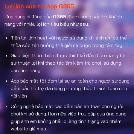
Lợi ích của tải app G365
Ứng dụng di động của
G365
được cung cấp tới khách
hàng với nhiều lợi ích tiêu biểu như sau:
Tiện lợi, linh hoạt với người sử dụng khi anh em có thể
thỏa sức tận hưởng thế giới cá cược trong tầm tay.
Giao diện thân thiện được thiết kế đảm bảo mang tới
sự thuận lợi khi thao tác tìm kiếm trò chơi, sử dụng
các tính năng.
App bảo mật tốt đem lại sự an toàn cho người sử dụng
đảm bảo hỗ trợ đa dạng phương thức thanh toán cho
hội viên
Công nghệ bảo mật cao đảm bảo an toàn cho người
chơi khi sử dụng. Hơn nữa việc truy cập qua ứng dụng
giúp anh em không phải lo lắng tình trạng vào nhầm
website giả mạo.