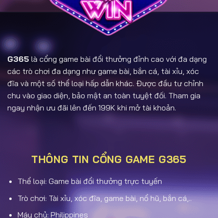
G365
là cổng game bài đổi thưởng đỉnh cao với đa dạng
các trò chơi đa dạng như game bài, bắn cá, tài xỉu, xóc
đĩa và một số thể loại hấp dẫn khác. Được đầu tư chỉnh
chu vào giao diện, bảo mật an toàn tuyệt đối. Tham gia
ngay nhận ưu đãi lên đến 199K khi mở tài khoản.
THÔNG TIN CỔNG GAME G365
Thể loại: Game bài đổi thưởng trực tuyến
Trò chơi: Tài xỉu, xóc đĩa, game bài, nổ hũ, bắn cá,..
Máy chủ: Philippines