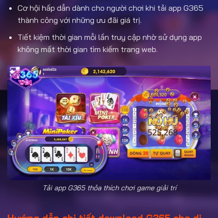
Cơ hội hấp dẫn dành cho người chơi khi tải app G365
thành công với những ưu đãi giá trị.
Tiết kiệm thời gian mỗi lần truy cập nhờ sử dụng app
không mất thời gian tìm kiếm trang web.
Tải app G365 thỏa thích chơi game giải trí