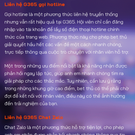
Liên hệ G365 gọi hotline
Gọi hotline là một phương thức liên hệ truyền thống
nhưng vẫn rất hiệu quả tại G365. Hội viên chỉ cần đăng
nhập vào tài khoản để lấy số điện thoại hotline chính
thức của trang web. Phương thức này cho phép bet thủ
giải quyết hầu hết các vấn đề một cách nhanh chóng,
trực tiếp thông qua cuộc trò chuyện với nhân viên hỗ trợ.
Một trong những ưu điểm nổi bật là khả năng nhận được
phản hồi ngay lập tức, giúp anh em nhanh chóng tìm ra
giải pháp cho các thắc mắc. Tuy nhiên, cần lưu ý rằng
trong những khung giờ cao điểm, bet thủ có thể phải chờ
đợi để kết nối với nhân viên, điều này có thể ảnh hưởng
đến trải nghiệm của bạn.
Liên hệ G365 Chat Zalo
Chat Zalo là một phương thức hỗ trợ tiện lợi, cho phép
anh em nhận được phản hồi nhanh chóng thông qua tin