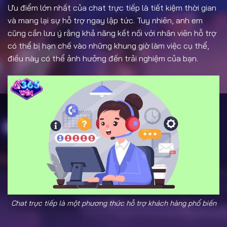
Ưu điểm lớn nhất của chat trực tiếp là tiết kiệm thời gian
và mang lại sự hỗ trợ ngay lập tức. Tuy nhiên, anh em
cũng cần lưu ý rằng khả năng kết nối với nhân viên hỗ trợ
có thể bị hạn chế vào những khung giờ làm việc cụ thể,
điều này có thể ảnh hưởng đến trải nghiệm của bạn.
Chat trực tiếp là một phương thức hỗ trợ khách hàng phổ biến