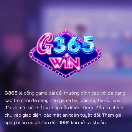
G365
là cổng game bài đổi thưởng đỉnh cao với đa dạng
các trò chơi đa dạng như game bài, bắn cá, tài xỉu, xóc
đĩa và một số thể loại hấp dẫn khác. Được đầu tư chỉnh
chu vào giao diện, bảo mật an toàn tuyệt đối. Tham gia
ngay nhận ưu đãi lên đến 199K khi mở tài khoản.