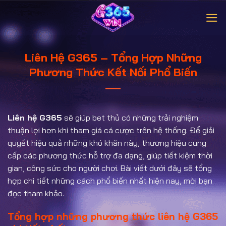
Chuyển
đến
nội
dung
Liên Hệ G365 – Tổng Hợp Những
Phương Thức Kết Nối Phổ Biến
Liên hệ G365
sẽ giúp bet thủ có những trải nghiệm
thuận lợi hơn khi tham giá cá cược trên hệ thống. Để giải
quyết hiệu quả những khó khăn này, thương hiệu cung
cấp các phương thức hỗ trợ đa dạng, giúp tiết kiệm thời
gian, công sức cho người chơi. Bài viết dưới đây sẽ tổng
hợp chi tiết những cách phổ biến nhất hiện nay, mời bạn
đọc tham khảo.
Tổng hợp những phương thức liên hệ G365