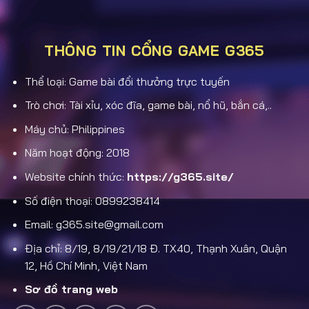
THÔNG TIN CỔNG GAME G365
Thể loại: Game bài đổi thưởng trực tuyến
Trò chơi: Tài xỉu, xóc đĩa, game bài, nổ hũ, bắn cá,..
Máy chủ: Philippines
Năm hoạt động: 2018
Website chính thức:
https://g365.site/
Số điện thoại: 0899238414
Email:
g365.site@gmail.com
Địa chỉ: 8/19, 8/19/21/18 Đ. TX40, Thạnh Xuân, Quận
12, Hồ Chí Minh, Việt Nam
Sơ đồ trang web