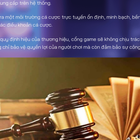
ung cấp trên hệ thống.
 ra một môi trường cá cược trực tuyến ổn định, minh bạch, bền
 các điều khoản cá cược.
 quy định hiệu của thương hiệu, cổng game sẽ không chịu trác
ng chỉ bảo vệ quyền lợi của người chơi mà còn đảm bảo sự côn