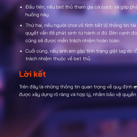
Đầu tiên, nếu bet thủ tham gia cá cược và gặp phải
huống này.
Thứ hai, nếu người chơi vô tình tiết lộ thông tin
quyết vấn đề phát sinh từ hành vi đó. Bên cạnh đó
cũng sẽ được miễn trách nhiệm hoàn toàn.
Cuối cùng, nếu anh em gặp tình trạng giật lag do l
trách nhiệm thuộc về bet thủ.
Lời kết
Trên đây là những thông tin quan trọng về quy định
m
được xây dựng rõ ràng và hợp lý, nhằm bảo vệ quyền l