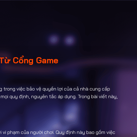
 Từ Cổng Game
g trong việc bảo vệ quyền lợi của cả nhà cung cấp
mọi quy định, nguyên tắc áp dụng. Trong bài viết này,
 vi phạm của người chơi. Quy định này bao gồm việc