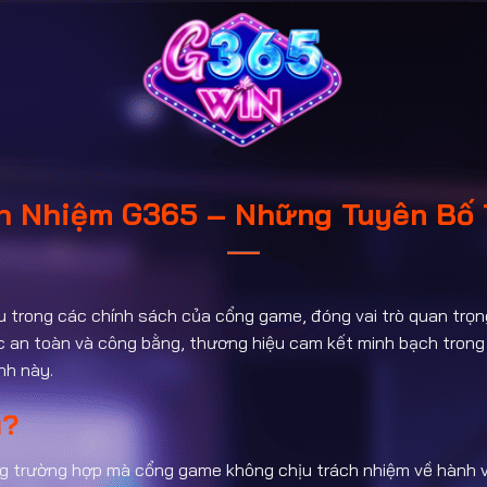
ch Nhiệm G365 – Những Tuyên Bố
ếu trong các chính sách của cổng game, đóng vai trò quan trọn
c an toàn và công bằng, thương hiệu cam kết minh bạch trong 
nh này.
ì?
ng trường hợp mà cổng game không chịu trách nhiệm về hành vi