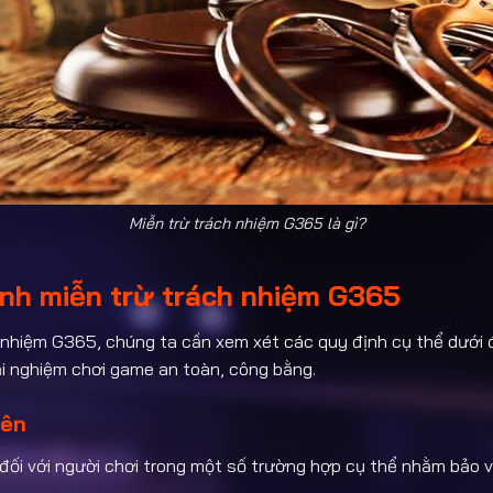
Miễn trừ trách nhiệm G365 là gì?
ịnh miễn trừ trách nhiệm G365
 nhiệm G365, chúng ta cần xem xét các quy định cụ thể dưới đ
ải nghiệm chơi game an toàn, công bằng.
iên
ối với người chơi trong một số trường hợp cụ thể nhằm bảo vệ