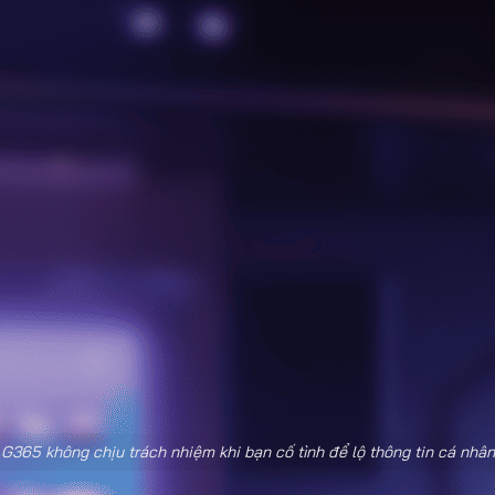
G365 không chịu trách nhiệm khi bạn cố tình để lộ thông tin cá nhân