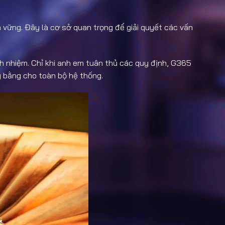
 vững. Đây là cơ sở quan trọng để giải quyết các vấn
h nhiệm. Chỉ khi anh em tuân thủ các quy định, G365
g bằng cho toàn bộ hệ thống.