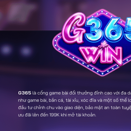
G365
là cổng game bài đổi thưởng đỉnh cao với đa d
như game bài, bắn cá, tài xỉu, xóc đĩa và một số thể 
đầu tư chỉnh chu vào giao diện, bảo mật an toàn tuy
ưu đãi lên đến 199K khi mở tài khoản.